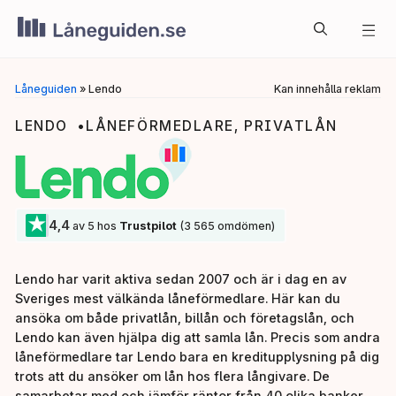
Hoppa
Me
till
innehåll
Låneguiden
»
Lendo
Kan innehålla reklam
LENDO
LÅNEFÖRMEDLARE
,
PRIVATLÅN
★
4,4
av 5 hos
Trustpilot
(3 565 omdömen)
Lendo har varit aktiva sedan 2007 och är i dag en av
Sveriges mest välkända låneförmedlare. Här kan du
ansöka om både privatlån, billån och företagslån, och
Lendo kan även hjälpa dig att samla lån. Precis som andra
låneförmedlare tar Lendo bara en kreditupplysning på dig
trots att du ansöker om lån hos flera långivare. De
samarbetar med och jämför räntor från 40 olika banker