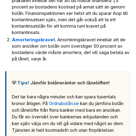
praktiken innebär det här att du måste finansiera 15
procent av bostadens kostnad på annat sätt än genom
bolån. Finansinspektionen ser helst att du sparar ihop till
kontantinsatsen själv, men det går också att ta ett
kontantinsatslån för att komma runt kravet på
kontantinsats.
Amorteringskravet
.
Amorteringskravet innebär att de
som ansöker om bolån som överstiger 50 procent av
bostadens värde måste amortera, det vill säga betala av
på lånet, varje år.
💡
Tips!
Jämför bolåneräntor och lånelöften!
Det tar bara några minuter och kan spara tusentals
kronor årligen. På
Ordnabolån.se
kan du jämföra bolån
och lånelöfte från flera banker med bara en ansökan.
Du får en översikt över bankernas erbjudanden och
kan själv välja om du vill gå vidare med något av dem.
Tjänsten är helt kostnadsfri och utan förpliktelser.